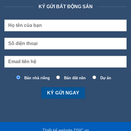
KÝ GỬI BẤT ĐỘNG SẢN
Bán nhà riêng
Bán đất nền
Dự án
Thiết kế website DSIC.vn