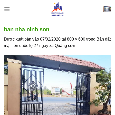
Bỏ
qua
nội
dung
ban nha ninh son
Được xuất bản vào
07/02/2020
tại
800 × 600
trong
Bán đất
mặt tiền quốc lộ 27 ngay xã Quãng sơn