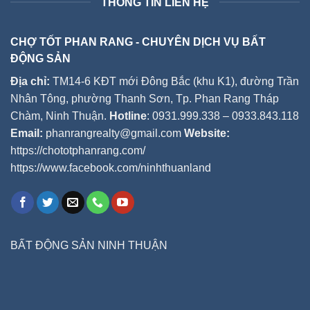
THÔNG TIN LIÊN HỆ
CHỢ TỐT PHAN RANG - CHUYÊN DỊCH VỤ BẤT
ĐỘNG SẢN
Địa chỉ:
TM14-6 KĐT mới Đông Bắc (khu K1), đường Trần
Nhân Tông, phường Thanh Sơn, Tp. Phan Rang Tháp
Chàm, Ninh Thuận.
Hotline
: 0931.999.338 – 0933.843.118
Email:
phanrangrealty@gmail.com
Website:
https://chototphanrang.com/
https://www.facebook.com/ninhthuanland
BẤT ĐỘNG SẢN NINH THUẬN