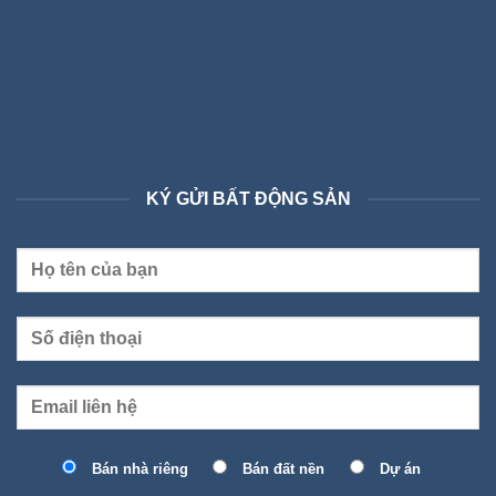
KÝ GỬI BẤT ĐỘNG SẢN
Bán nhà riêng
Bán đất nền
Dự án