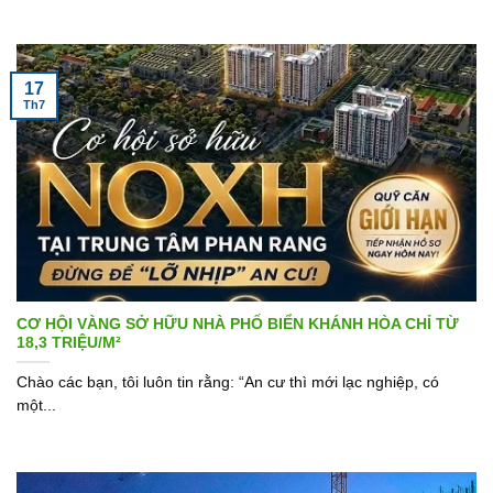
17
Th7
CƠ HỘI VÀNG SỞ HỮU NHÀ PHỐ BIỂN KHÁNH HÒA CHỈ TỪ
18,3 TRIỆU/M²
Chào các bạn, tôi luôn tin rằng: “An cư thì mới lạc nghiệp, có
một...