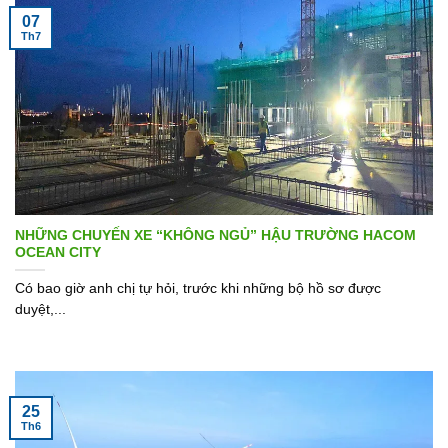
07
Th7
NHỮNG CHUYẾN XE “KHÔNG NGỦ” HẬU TRƯỜNG HACOM
OCEAN CITY
Có bao giờ anh chị tự hỏi, trước khi những bộ hồ sơ được
duyệt,...
25
Th6