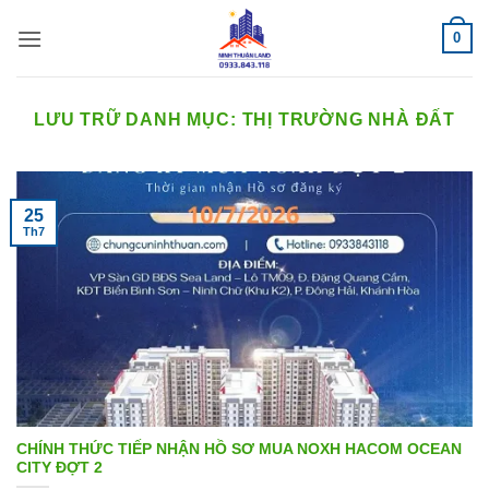
Bỏ
0
qua
nội
dung
LƯU TRỮ DANH MỤC:
THỊ TRƯỜNG NHÀ ĐẤT
25
Th7
CHÍNH THỨC TIẾP NHẬN HỒ SƠ MUA NOXH HACOM OCEAN
CITY ĐỢT 2