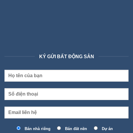
KÝ GỬI BẤT ĐỘNG SẢN
Bán nhà riêng
Bán đất nền
Dự án