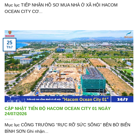
Mục lục TIẾP NHẬN HỒ SƠ MUA NHÀ Ở XÃ HỘI HACOM
OCEAN CITY CƠ...
25
Th7
CẬP NHẬT TIẾN ĐỘ HACOM OCEAN CITY 01 NGÀY
24/07/2026
Mục lục CÔNG TRƯỜNG “RỰC RỠ SỨC SỐNG” BÊN BỜ BIỂN
BÌNH SƠN Ghi nhận...