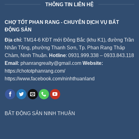
THÔNG TIN LIÊN HỆ
CHỢ TỐT PHAN RANG - CHUYÊN DỊCH VỤ BẤT
ĐỘNG SẢN
Địa chỉ:
TM14-6 KĐT mới Đông Bắc (khu K1), đường Trần
Nhân Tông, phường Thanh Sơn, Tp. Phan Rang Tháp
Chàm, Ninh Thuận.
Hotline
: 0931.999.338 – 0933.843.118
Email:
phanrangrealty@gmail.com
Website:
https://chototphanrang.com/
https://www.facebook.com/ninhthuanland
BẤT ĐỘNG SẢN NINH THUẬN