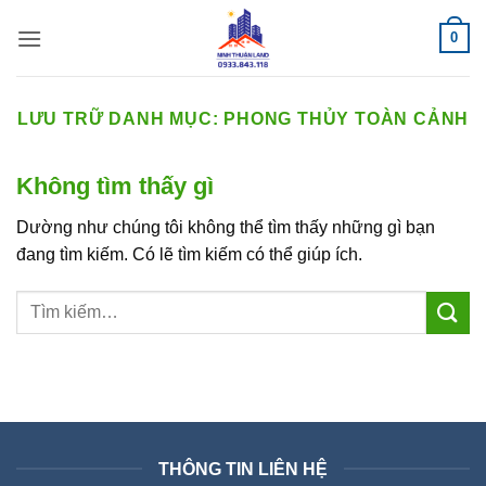
Bỏ
0
qua
nội
dung
LƯU TRỮ DANH MỤC:
PHONG THỦY TOÀN CẢNH
Không tìm thấy gì
Dường như chúng tôi không thể tìm thấy những gì bạn
đang tìm kiếm. Có lẽ tìm kiếm có thể giúp ích.
THÔNG TIN LIÊN HỆ