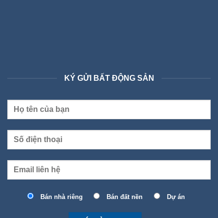
KÝ GỬI BẤT ĐỘNG SẢN
Bán nhà riêng
Bán đất nền
Dự án