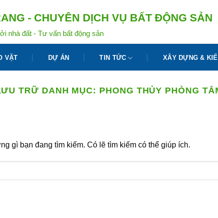
ANG - CHUYÊN DỊCH VỤ BẤT ĐỘNG SẢN
ởi nhà đất - Tư vấn bất động sản
O VẶT
DỰ ÁN
TIN TỨC
XÂY DỰNG & KIẾ
LƯU TRỮ DANH MỤC:
PHONG THỦY PHÒNG TẮ
g gì bạn đang tìm kiếm. Có lẽ tìm kiếm có thể giúp ích.