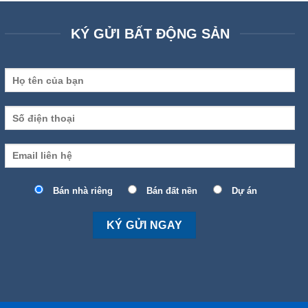
KÝ GỬI BẤT ĐỘNG SẢN
Bán nhà riêng
Bán đất nền
Dự án