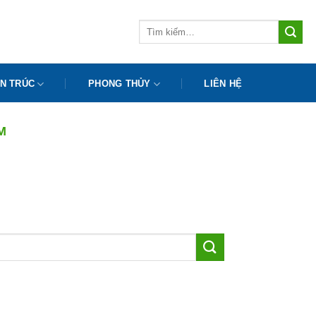
Tìm
kiếm:
N TRÚC
PHONG THỦY
LIÊN HỆ
M