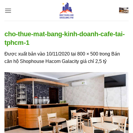
Bỏ
qua
nội
dung
cho-thue-mat-bang-kinh-doanh-cafe-tai-
tphcm-1
Được xuất bản vào
10/11/2020
tại
800 × 500
trong
Bán
căn hộ Shophouse Hacom Galacity giá chỉ 2,5 tỷ