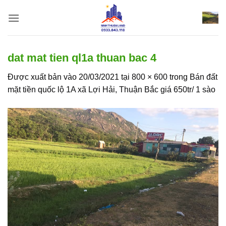
Bỏ
qua
nội
dung
dat mat tien ql1a thuan bac 4
Được xuất bản vào
20/03/2021
tại
800 × 600
trong
Bán đất
mặt tiền quốc lộ 1A xã Lợi Hải, Thuận Bắc giá 650tr/ 1 sào