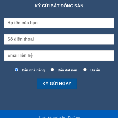
KÝ GỬI BẤT ĐỘNG SẢN
Bán nhà riêng
Bán đất nền
Dự án
Thiết kế website DSIC.vn