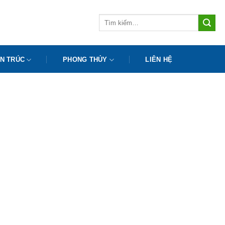
Tìm
kiếm:
N TRÚC
PHONG THỦY
LIÊN HỆ