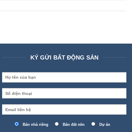
KÝ GỬI BẤT ĐỘNG SẢN
Bán nhà riêng
Bán đất nền
Dự án