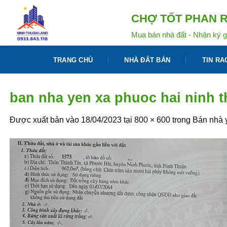
Bỏ
CHỢ TỐT PHAN R
qua
nội
Mua bán nhà đất - Nhận ký g
dung
TRANG CHỦ
NHÀ ĐẤT BÁN
TIN RA
ban nha yen xa phuoc hai ninh 
Được xuất bản vào
18/04/2023
tại
800 × 600
trong
Bán nhà y