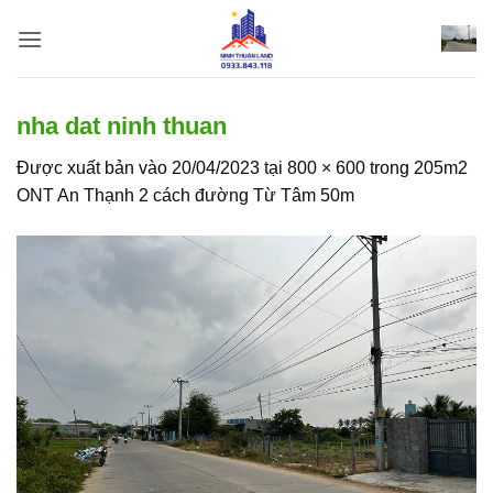
Bỏ
qua
nội
dung
nha dat ninh thuan
Được xuất bản vào
20/04/2023
tại
800 × 600
trong
205m2
ONT An Thạnh 2 cách đường Từ Tâm 50m