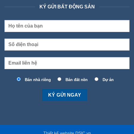
KÝ GỬI BẤT ĐỘNG SẢN
Bán nhà riêng
Bán đất nền
Dự án
Thiết kế website DSIC.vn