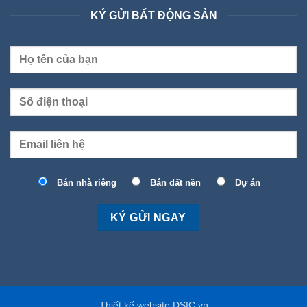
KÝ GỬI BẤT ĐỘNG SẢN
Bán nhà riêng
Bán đất nền
Dự án
Thiết kế website DSIC.vn