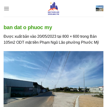
Bỏ
qua
nội
dung
ban dat o phuoc my
Được xuất bản vào
20/05/2023
tại
800 × 600
trong
Bán
105m2 ODT mặt tiền Phạm Ngũ Lão phường Phước Mỹ