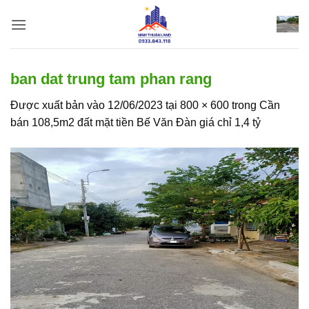
Bỏ
qua
nội
dung
ban dat trung tam phan rang
Được xuất bản vào
12/06/2023
tại
800 × 600
trong
Cần
bán 108,5m2 đất mặt tiền Bế Văn Đàn giá chỉ 1,4 tỷ