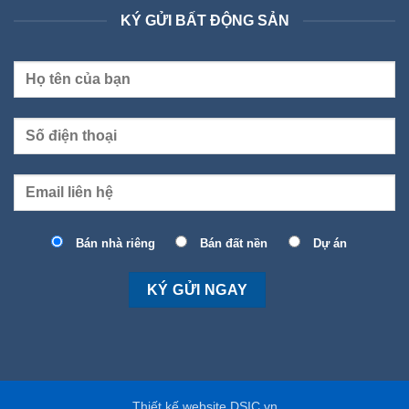
KÝ GỬI BẤT ĐỘNG SẢN
Bán nhà riêng
Bán đất nền
Dự án
Thiết kế website DSIC.vn