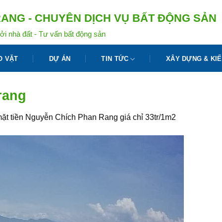
ANG - CHUYÊN DỊCH VỤ BẤT ĐỘNG SẢN
ởi nhà đất - Tư vấn bất động sản
O VẶT
DỰ ÁN
TIN TỨC
XÂY DỰNG & KIẾ
rang
ặt tiền Nguyễn Chích Phan Rang giá chỉ 33tr/1m2