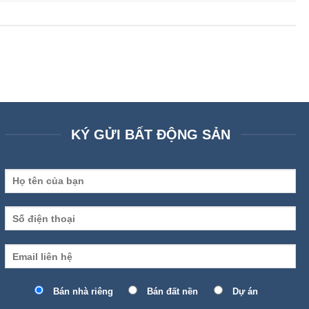
KÝ GỬI BẤT ĐỘNG SẢN
Bán nhà riêng
Bán đất nền
Dự án