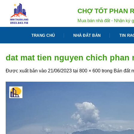
Bỏ
CHỢ TỐT PHAN R
qua
nội
Mua bán nhà đất - Nhận ký g
dung
TRANG CHỦ
NHÀ ĐẤT BÁN
TIN RA
dat mat tien nguyen chich phan 
Được xuất bản vào
21/06/2023
tại
800 × 600
trong
Bán đất m