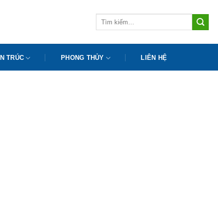
Tìm
kiếm:
N TRÚC
PHONG THỦY
LIÊN HỆ