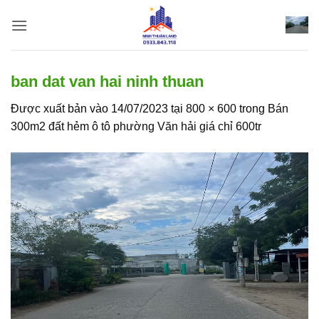
Bỏ
qua
nội
dung
ban dat van hai ninh thuan
Được xuất bản vào
14/07/2023
tại
800 × 600
trong
Bán
300m2 đất hẻm ô tô phường Văn hải giá chỉ 600tr