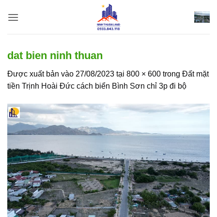
Bỏ
qua
nội
dung
dat bien ninh thuan
Được xuất bản vào
27/08/2023
tại
800 × 600
trong
Đất mặt
tiền Trịnh Hoài Đức cách biển Bình Sơn chỉ 3p đi bộ