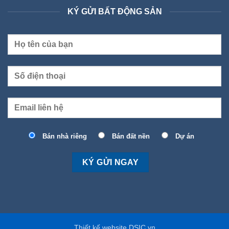
KÝ GỬI BẤT ĐỘNG SẢN
Bán nhà riêng
Bán đất nền
Dự án
Thiết kế website DSIC.vn