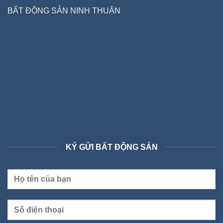
BẤT ĐỘNG SẢN NINH THUẬN
KÝ GỬI BẤT ĐỘNG SẢN