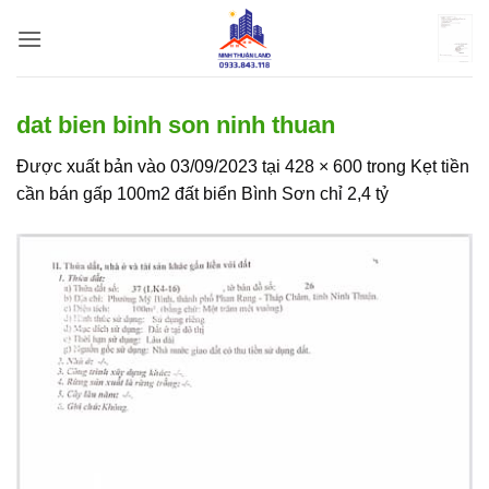
Bỏ
qua
nội
dung
dat bien binh son ninh thuan
Được xuất bản vào
03/09/2023
tại
428 × 600
trong
Kẹt tiền
cần bán gấp 100m2 đất biển Bình Sơn chỉ 2,4 tỷ