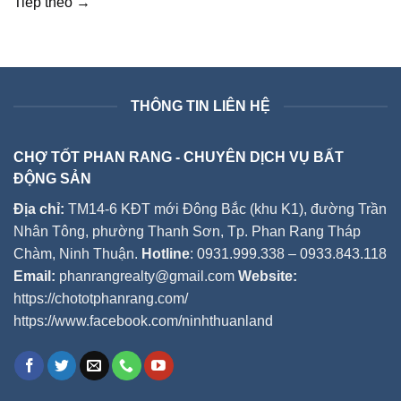
Tiếp theo
→
THÔNG TIN LIÊN HỆ
CHỢ TỐT PHAN RANG - CHUYÊN DỊCH VỤ BẤT
ĐỘNG SẢN
Địa chỉ:
TM14-6 KĐT mới Đông Bắc (khu K1), đường Trần
Nhân Tông, phường Thanh Sơn, Tp. Phan Rang Tháp
Chàm, Ninh Thuận.
Hotline
: 0931.999.338 – 0933.843.118
Email:
phanrangrealty@gmail.com
Website:
https://chototphanrang.com/
https://www.facebook.com/ninhthuanland