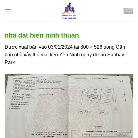
Bỏ
qua
nội
dung
nha dat bien ninh thuan
Được xuất bản vào
03/01/2024
tại
800 × 526
trong
Cần
bán nhà xây thô mặt tiền Yên Ninh ngay dự án Sunbay
Park