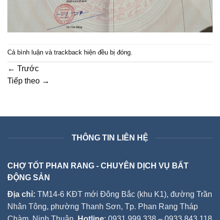
Cả bình luận và trackback hiện đều bị đóng.
←
Trước
Tiếp theo
→
THÔNG TIN LIÊN HỆ
CHỢ TỐT PHAN RANG - CHUYÊN DỊCH VỤ BẤT
ĐỘNG SẢN
Địa chỉ:
TM14-6 KĐT mới Đông Bắc (khu K1), đường Trần
Nhân Tông, phường Thanh Sơn, Tp. Phan Rang Tháp
Chàm, Ninh Thuận.
Hotline
: 0931.999.338 – 0933.843.118