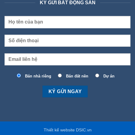
KÝ GỬI BẤT ĐỘNG SẢN
Bán nhà riêng
Bán đất nền
Dự án
Thiết kế website DSIC.vn