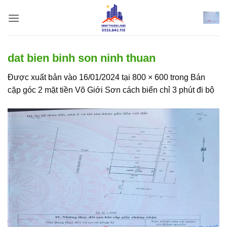
Bỏ
qua
nội
dung
dat bien binh son ninh thuan
Được xuất bản vào
16/01/2024
tại
800 × 600
trong
Bán
cặp góc 2 mặt tiền Võ Giới Sơn cách biển chỉ 3 phút đi bộ