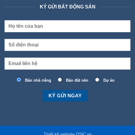
KÝ GỬI BẤT ĐỘNG SẢN
Bán nhà riêng
Bán đất nền
Dự án
Thiết kế website DSIC.vn