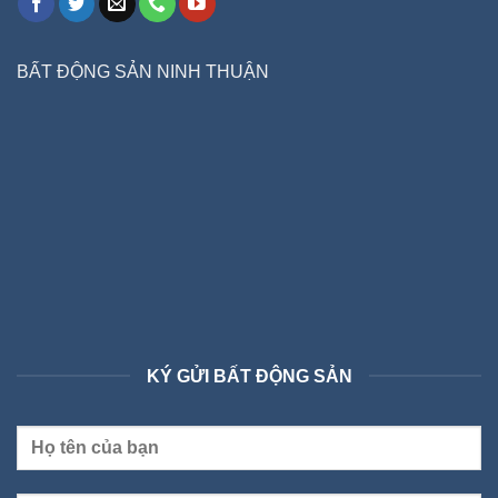
BẤT ĐỘNG SẢN NINH THUẬN
KÝ GỬI BẤT ĐỘNG SẢN