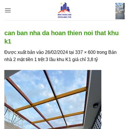
Bỏ
qua
nội
dung
can ban nha da hoan thien noi that khu
k1
Được xuất bản vào
26/02/2024
tại
337 × 600
trong
Bán
nhà 2 mặt tiền 1 trệt 3 lầu khu K1 giá chỉ 3,8 tỷ