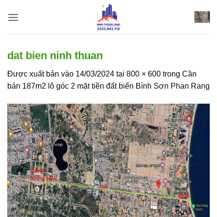
Bỏ
qua
nội
dung
dat bien ninh thuan
Được xuất bản vào
14/03/2024
tại
800 × 600
trong
Cần
bán 187m2 lô góc 2 mặt tiền đất biển Bình Sơn Phan Rang