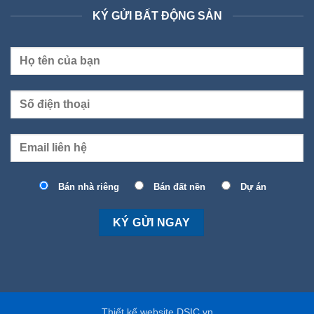
KÝ GỬI BẤT ĐỘNG SẢN
Bán nhà riêng
Bán đất nền
Dự án
Thiết kế website DSIC.vn