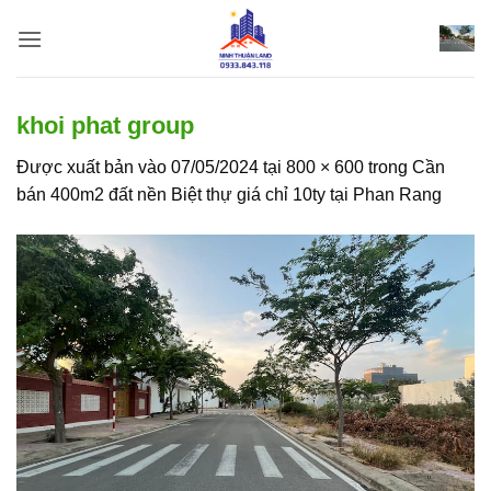
Bỏ
qua
nội
dung
khoi phat group
Được xuất bản vào
07/05/2024
tại
800 × 600
trong
Cần
bán 400m2 đất nền Biệt thự giá chỉ 10ty tại Phan Rang