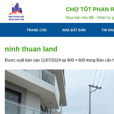
Bỏ
CHỢ TỐT PHAN R
qua
nội
Mua bán nhà đất - Nhận ký g
dung
TRANG CHỦ
NHÀ ĐẤT BÁN
TIN RA
ninh thuan land
Được xuất bản vào
11/07/2024
tại
800 × 600
trong
Bán căn 