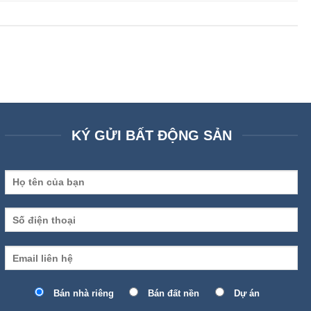
KÝ GỬI BẤT ĐỘNG SẢN
Bán nhà riêng
Bán đất nền
Dự án