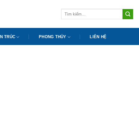
Tìm
kiếm:
N TRÚC
PHONG THỦY
LIÊN HỆ