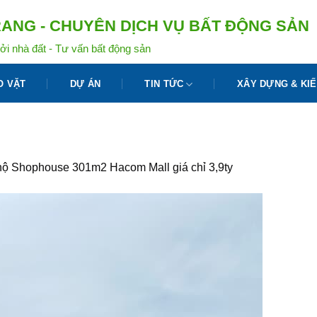
ANG - CHUYÊN DỊCH VỤ BẤT ĐỘNG SẢN
ởi nhà đất - Tư vấn bất động sản
O VẶT
DỰ ÁN
TIN TỨC
XÂY DỰNG & KIẾ
hộ Shophouse 301m2 Hacom Mall giá chỉ 3,9ty