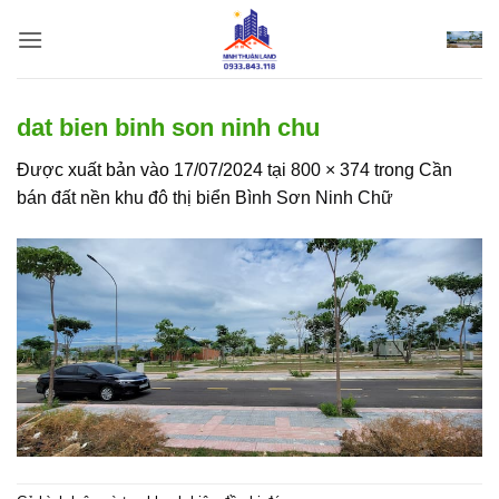
Bỏ
qua
nội
dung
dat bien binh son ninh chu
Được xuất bản vào
17/07/2024
tại
800 × 374
trong
Cần
bán đất nền khu đô thị biển Bình Sơn Ninh Chữ