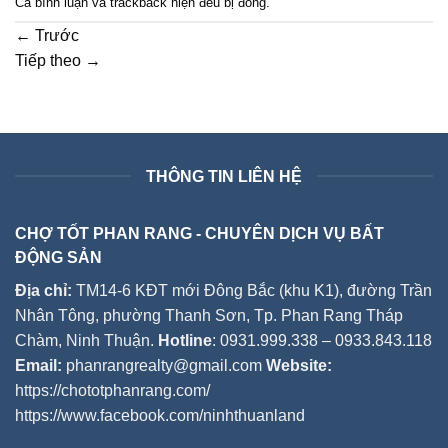
Cả bình luận và trackback hiện đều bị đóng.
←
Trước
Tiếp theo
→
THÔNG TIN LIÊN HỆ
CHỢ TỐT PHAN RANG - CHUYÊN DỊCH VỤ BẤT
ĐỘNG SẢN
Địa chỉ:
TM14-6 KĐT mới Đông Bắc (khu K1), đường Trần
Nhân Tông, phường Thanh Sơn, Tp. Phan Rang Tháp
Chàm, Ninh Thuận.
Hotline
: 0931.999.338 – 0933.843.118
Email:
phanrangrealty@gmail.com
Website:
https://chototphanrang.com/
https://www.facebook.com/ninhthuanland