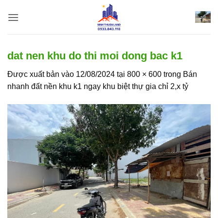
Bỏ
qua
nội
dung
dat nen khu do thi moi dong bac k1
Được xuất bản vào
12/08/2024
tại
800 × 600
trong
Bán
nhanh đất nền khu k1 ngay khu biệt thự gia chỉ 2,x tỷ