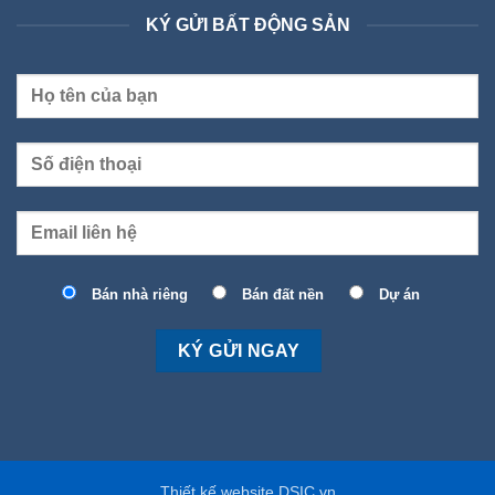
KÝ GỬI BẤT ĐỘNG SẢN
Bán nhà riêng
Bán đất nền
Dự án
Thiết kế website DSIC.vn