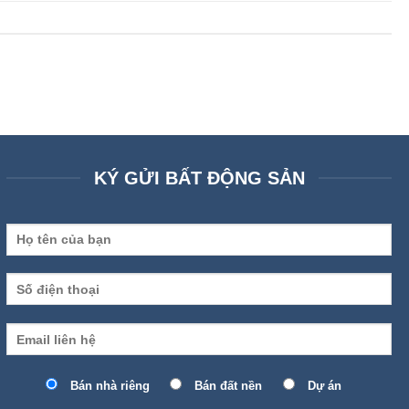
KÝ GỬI BẤT ĐỘNG SẢN
Bán nhà riêng
Bán đất nền
Dự án