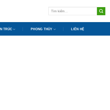
Tìm
kiếm:
N TRÚC
PHONG THỦY
LIÊN HỆ