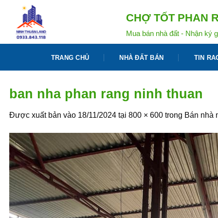
Bỏ
CHỢ TỐT PHAN R
qua
nội
Mua bán nhà đất - Nhận ký g
dung
TRANG CHỦ
NHÀ ĐẤT BÁN
TIN RA
ban nha phan rang ninh thuan
Được xuất bản vào
18/11/2024
tại
800 × 600
trong
Bán nhà m