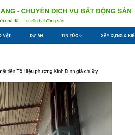
ANG - CHUYÊN DỊCH VỤ BẤT ĐỘNG SẢN
ởi nhà đất - Tư vấn bất động sản
O VẶT
DỰ ÁN
TIN TỨC
XÂY DỰNG & KIẾ
ặt tiền Tô Hiệu phường Kinh Dinh giá chỉ 9ty