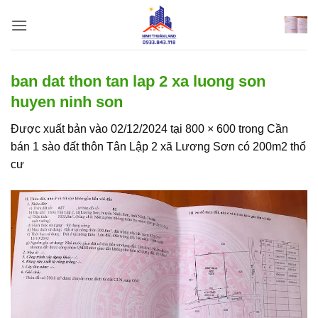
Bỏ
qua
nội
dung
ban dat thon tan lap 2 xa luong son
huyen ninh son
Được xuất bản vào
02/12/2024
tại
800 × 600
trong
Cần
bán 1 sào đất thôn Tân Lập 2 xã Lương Sơn có 200m2 thổ
cư