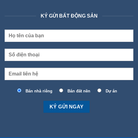
KÝ GỬI BẤT ĐỘNG SẢN
Bán nhà riêng
Bán đất nền
Dự án