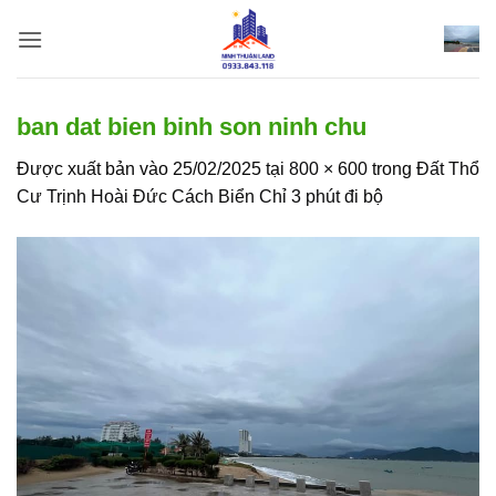
Bỏ
qua
nội
dung
ban dat bien binh son ninh chu
Được xuất bản vào
25/02/2025
tại
800 × 600
trong
Đất Thổ
Cư Trịnh Hoài Đức Cách Biển Chỉ 3 phút đi bộ