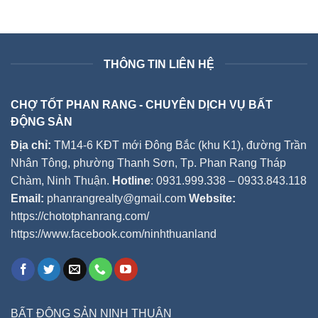
THÔNG TIN LIÊN HỆ
CHỢ TỐT PHAN RANG - CHUYÊN DỊCH VỤ BẤT
ĐỘNG SẢN
Địa chỉ:
TM14-6 KĐT mới Đông Bắc (khu K1), đường Trần
Nhân Tông, phường Thanh Sơn, Tp. Phan Rang Tháp
Chàm, Ninh Thuận.
Hotline
: 0931.999.338 – 0933.843.118
Email:
phanrangrealty@gmail.com
Website:
https://chototphanrang.com/
https://www.facebook.com/ninhthuanland
BẤT ĐỘNG SẢN NINH THUẬN