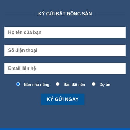
KÝ GỬI BẤT ĐỘNG SẢN
Bán nhà riêng
Bán đất nền
Dự án