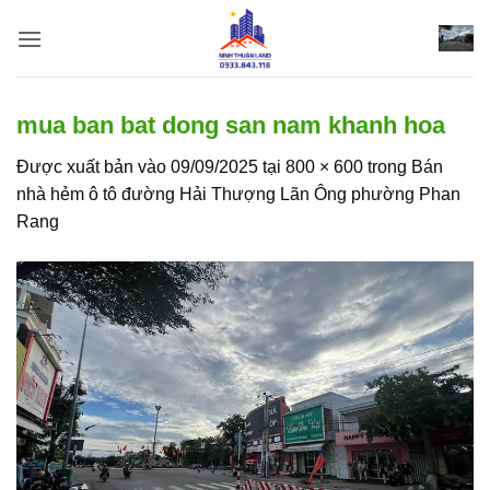
Bỏ
qua
nội
dung
mua ban bat dong san nam khanh hoa
Được xuất bản vào
09/09/2025
tại
800 × 600
trong
Bán
nhà hẻm ô tô đường Hải Thượng Lãn Ông phường Phan
Rang