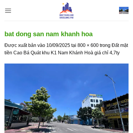
Bỏ
qua
nội
dung
bat dong san nam khanh hoa
Được xuất bản vào
10/09/2025
tại
800 × 600
trong
Đất mặt
tiền Cao Bá Quát khu K1 Nam Khánh Hoà giá chỉ 4,7ty