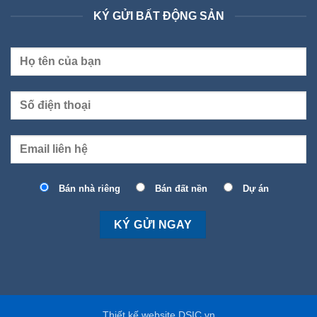
KÝ GỬI BẤT ĐỘNG SẢN
Bán nhà riêng
Bán đất nền
Dự án
Thiết kế website DSIC.vn