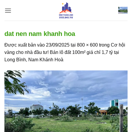
Bỏ
qua
nội
dung
dat nen nam khanh hoa
Được xuất bản vào
23/09/2025
tại
800 × 600
trong
Cơ hội
vàng cho nhà đầu tư! Bán lô đất 100m² giá chỉ 1,7 tỷ tại
Long Bình, Nam Khánh Hoà