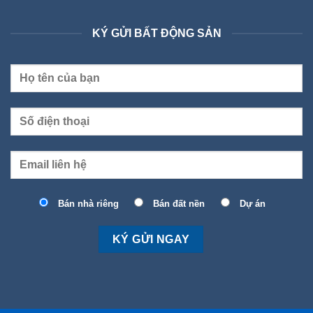
KÝ GỬI BẤT ĐỘNG SẢN
Bán nhà riêng
Bán đất nền
Dự án