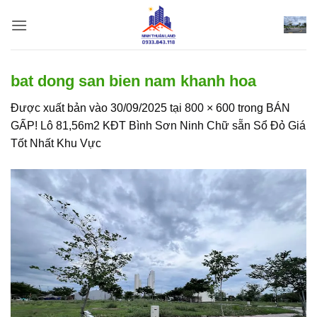
Bỏ
qua
nội
dung
bat dong san bien nam khanh hoa
Được xuất bản vào
30/09/2025
tại
800 × 600
trong
BÁN
GẤP! Lô 81,56m2 KĐT Bình Sơn Ninh Chữ sẵn Sổ Đỏ Giá
Tốt Nhất Khu Vực