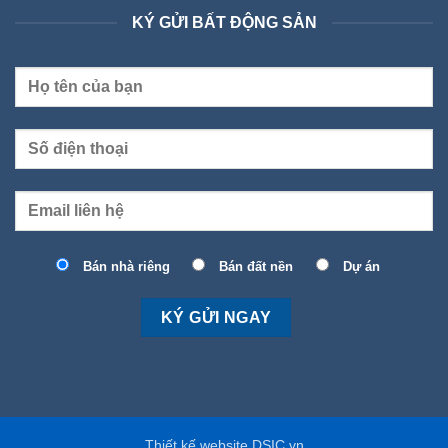
KÝ GỬI BẤT ĐỘNG SẢN
Bán nhà riêng
Bán đất nền
Dự án
Thiết kế website DSIC.vn