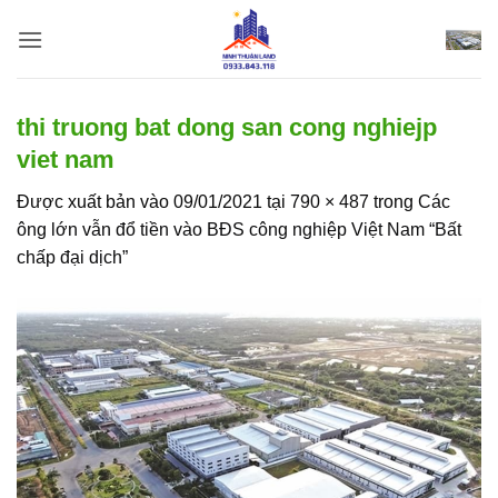
Bỏ
qua
nội
dung
thi truong bat dong san cong nghiejp
viet nam
Được xuất bản vào
09/01/2021
tại
790 × 487
trong
Các
ông lớn vẫn đổ tiền vào BĐS công nghiệp Việt Nam “Bất
chấp đại dịch”