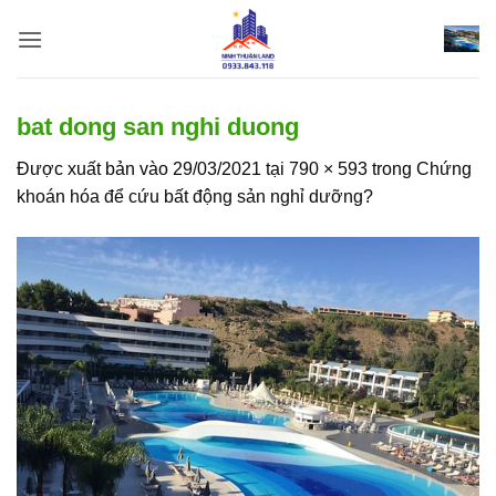
Bỏ
qua
nội
dung
bat dong san nghi duong
Được xuất bản vào
29/03/2021
tại
790 × 593
trong
Chứng
khoán hóa để cứu bất động sản nghỉ dưỡng?