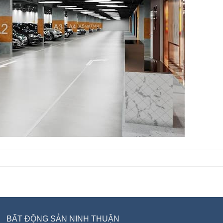
BẤT ĐỘNG SẢN NINH THUẬN