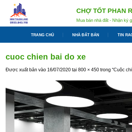
Bỏ
CHỢ TỐT PHAN R
qua
nội
Mua bán nhà đất - Nhận ký g
dung
TRANG CHỦ
NHÀ ĐẤT BÁN
TIN RA
cuoc chien bai do xe
Được xuất bản vào
16/07/2020
tại
800 × 450
trong
“Cuộc chi