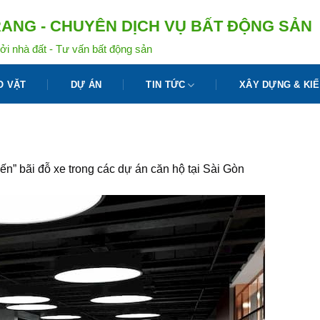
ANG - CHUYÊN DỊCH VỤ BẤT ĐỘNG SẢN
ởi nhà đất - Tư vấn bất động sản
O VẶT
DỰ ÁN
TIN TỨC
XÂY DỰNG & KIẾ
ến” bãi đỗ xe trong các dự án căn hộ tại Sài Gòn