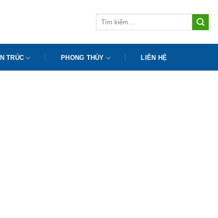
Tìm
kiếm:
N TRÚC
PHONG THỦY
LIÊN HỆ