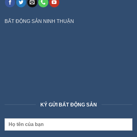
BẤT ĐỘNG SẢN NINH THUẬN
KÝ GỬI BẤT ĐỘNG SẢN