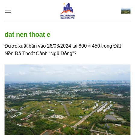
Bỏ
qua
nội
dung
dat nen thoat e
Được xuất bản vào
26/03/2024
tại
800 × 450
trong
Đất
Nền Đã Thoát Cảnh “Ngủ Đông”?