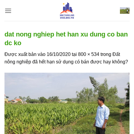
Bỏ
qua
nội
dung
dat nong nghiep het han xu dung co ban
dc ko
Được xuất bản vào
16/10/2020
tại
800 × 534
trong
Đất
nông nghiệp đã hết hạn sử dụng có bán được hay không?