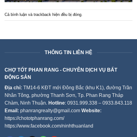
Cả bình luận và trackback hiện đều bị đóng.
THÔNG TIN LIÊN HỆ
CHỢ TỐT PHAN RANG - CHUYÊN DỊCH VỤ BẤT
ĐỘNG SẢN
Địa chỉ:
TM14-6 KĐT mới Đông Bắc (khu K1), đường Trần
Nhân Tông, phường Thanh Sơn, Tp. Phan Rang Tháp
Chàm, Ninh Thuận.
Hotline
: 0931.999.338 – 0933.843.118
Email:
phanrangrealty@gmail.com
Website:
https://chototphanrang.com/
https://www.facebook.com/ninhthuanland