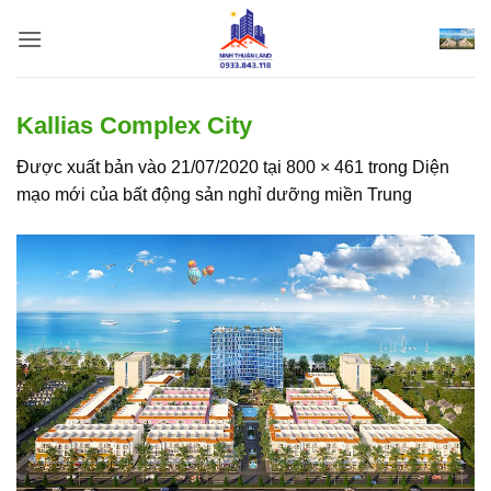
Bỏ
qua
nội
dung
Kallias Complex City
Được xuất bản vào
21/07/2020
tại
800 × 461
trong
Diện
mạo mới của bất động sản nghỉ dưỡng miền Trung