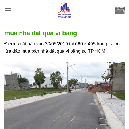
Bỏ
qua
nội
dung
mua nha dat qua vi bang
Được xuất bản vào
30/05/2019
tại
660 × 495
trong
Lại rộ
lừa đảo mua bán nhà đất qua vi bằng tại TP.HCM