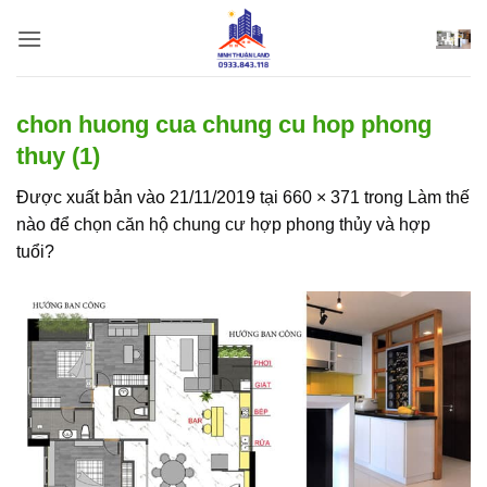
Bỏ
qua
nội
dung
chon huong cua chung cu hop phong
thuy (1)
Được xuất bản vào
21/11/2019
tại
660 × 371
trong
Làm thế
nào để chọn căn hộ chung cư hợp phong thủy và hợp
tuổi?