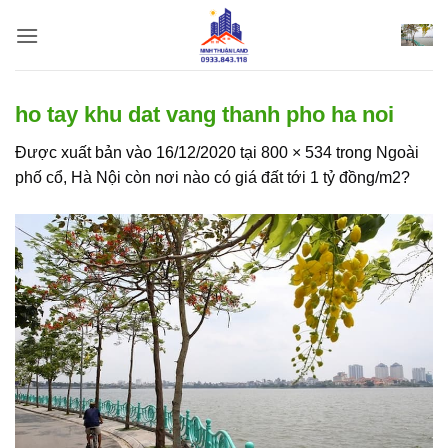
Bỏ
qua
nội
dung
ho tay khu dat vang thanh pho ha noi
Được xuất bản vào
16/12/2020
tại
800 × 534
trong
Ngoài
phố cổ, Hà Nội còn nơi nào có giá đất tới 1 tỷ đồng/m2?