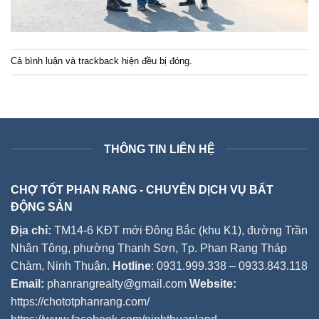
Cả bình luận và trackback hiện đều bị đóng.
THÔNG TIN LIÊN HỆ
CHỢ TỐT PHAN RANG - CHUYÊN DỊCH VỤ BẤT
ĐỘNG SẢN
Địa chỉ:
TM14-6 KĐT mới Đông Bắc (khu K1), đường Trần
Nhân Tông, phường Thanh Sơn, Tp. Phan Rang Tháp
Chàm, Ninh Thuận.
Hotline
: 0931.999.338 – 0933.843.118
Email:
phanrangrealty@gmail.com
Website:
https://chototphanrang.com/