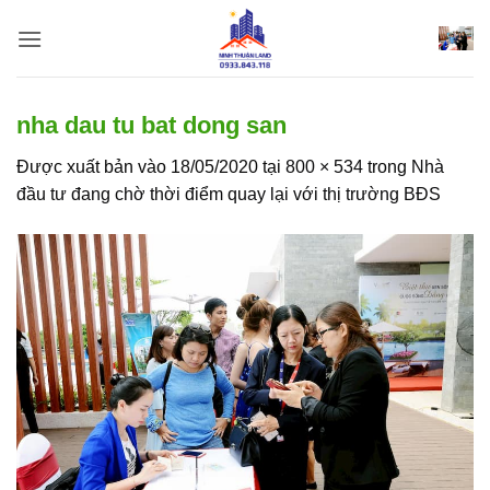
Bỏ
qua
nội
dung
nha dau tu bat dong san
Được xuất bản vào
18/05/2020
tại
800 × 534
trong
Nhà
đầu tư đang chờ thời điểm quay lại với thị trường BĐS