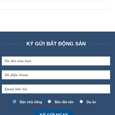
KÝ GỬI BẤT ĐỘNG SẢN
Bán nhà riêng
Bán đất nền
Dự án