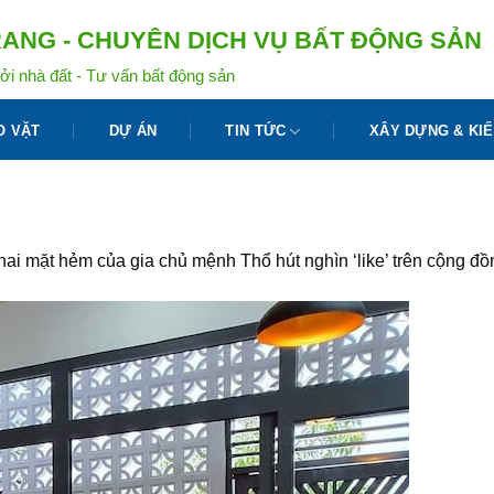
ANG - CHUYÊN DỊCH VỤ BẤT ĐỘNG SẢN
ởi nhà đất - Tư vấn bất động sản
O VẶT
DỰ ÁN
TIN TỨC
XÂY DỰNG & KIẾ
ai mặt hẻm của gia chủ mệnh Thổ hút nghìn ‘like’ trên cộng đ