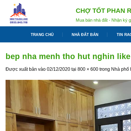
Bỏ
CHỢ TỐT PHAN R
qua
nội
Mua bán nhà đất - Nhận ký g
dung
TRANG CHỦ
NHÀ ĐẤT BÁN
TIN RA
bep nha menh tho hut nghin like
Được xuất bản vào
02/12/2020
tại
800 × 600
trong
Nhà phố h