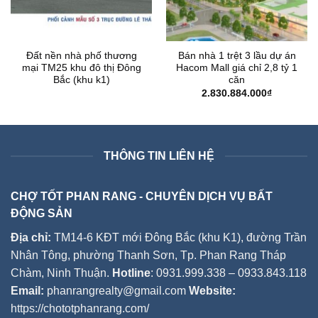
Đất nền nhà phố thương
Bán nhà 1 trệt 3 lầu dự án
mại TM25 khu đô thị Đông
Hacom Mall giá chỉ 2,8 tỷ 1
Bắc (khu k1)
căn
2.830.884.000
₫
THÔNG TIN LIÊN HỆ
CHỢ TỐT PHAN RANG - CHUYÊN DỊCH VỤ BẤT
ĐỘNG SẢN
Địa chỉ:
TM14-6 KĐT mới Đông Bắc (khu K1), đường Trần
Nhân Tông, phường Thanh Sơn, Tp. Phan Rang Tháp
Chàm, Ninh Thuận.
Hotline
: 0931.999.338 – 0933.843.118
Email:
phanrangrealty@gmail.com
Website:
https://chototphanrang.com/