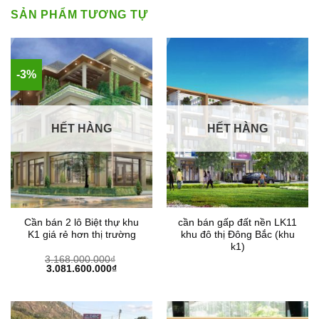
SẢN PHẨM TƯƠNG TỰ
-3%
HẾT HÀNG
HẾT HÀNG
Cần bán 2 lô Biệt thự khu
cần bán gấp đất nền LK11
K1 giá rẻ hơn thị trường
khu đô thị Đông Bắc (khu
k1)
3.168.000.000
₫
Giá
Giá
3.081.600.000
₫
gốc
hiện
là:
tại
3.168.000.000₫.
là:
3.081.600.000₫.