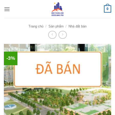
Bỏ
0
qua
nội
dung
Trang chủ
/
Sản phẩm
/
Nhà đất bán
-3%