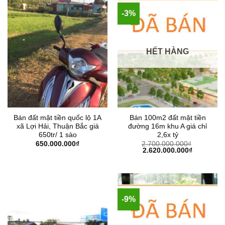
-3%
HẾT HÀNG
Bán đất mặt tiền quốc lộ 1A
Bán 100m2 đất mặt tiền
xã Lợi Hải, Thuận Bắc giá
đường 16m khu A giá chỉ
650tr/ 1 sào
2,6x tỷ
650.000.000
₫
2.700.000.000
₫
Giá
Giá
2.620.000.000
₫
gốc
hiện
là:
tại
2.700.000.000₫.
là:
2.620.000
-9%