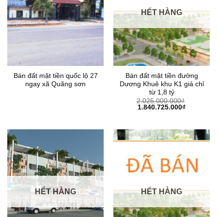
HẾT HÀNG
Bán đất mặt tiền quốc lộ 27
Bán đất mặt tiền đường
ngay xã Quãng sơn
Dương Khuê khu K1 giá chỉ
từ 1,8 tỷ
2.025.000.000
₫
Giá
Giá
1.840.725.000
₫
gốc
hiện
là:
tại
2.025.000.000₫.
là:
1.840.725
HẾT HÀNG
HẾT HÀNG