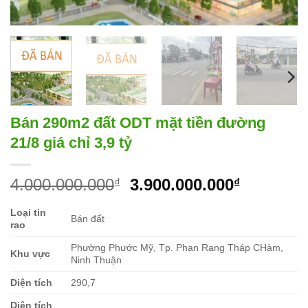
Bán 290m2 đất ODT mặt tiền đường
21/8 giá chỉ 3,9 tỷ
Giá
Giá
4.000.000.000
3.900.000.000
₫
₫
gốc
hiện
Loại tin
là:
tại
Bán đất
rao
4.000.000.000₫.
là:
3.900.00
Phường Phước Mỹ, Tp. Phan Rang Tháp CHàm,
Khu vực
Ninh Thuận
Diện tích
290,7
Diện tích