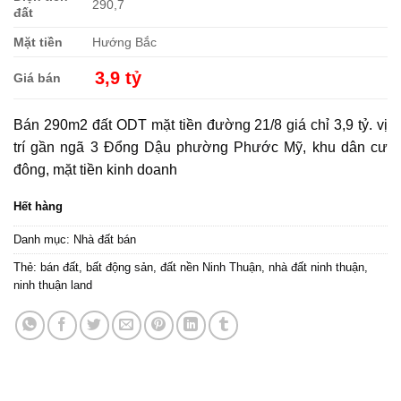
290,7
đất
Mặt tiền
Hướng Bắc
3,9 tỷ
Giá bán
Bán 290m2 đất ODT mặt tiền đường 21/8 giá chỉ 3,9 tỷ. vị
trí gần
ngã 3 Đổng Dậu phường Phước Mỹ
, khu dân cư
đông, mặt tiền kinh doanh
Hết hàng
Danh mục:
Nhà đất bán
Thẻ:
bán đất
,
bất động sản
,
đất nền Ninh Thuận
,
nhà đất ninh thuận
,
ninh thuận land