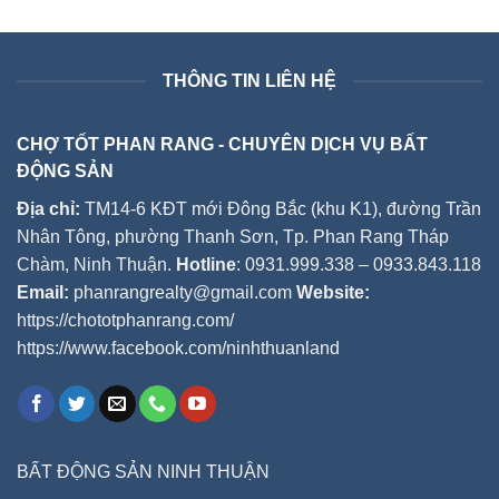
THÔNG TIN LIÊN HỆ
CHỢ TỐT PHAN RANG - CHUYÊN DỊCH VỤ BẤT
ĐỘNG SẢN
Địa chỉ:
TM14-6 KĐT mới Đông Bắc (khu K1), đường Trần
Nhân Tông, phường Thanh Sơn, Tp. Phan Rang Tháp
Chàm, Ninh Thuận.
Hotline
: 0931.999.338 – 0933.843.118
Email:
phanrangrealty@gmail.com
Website:
https://chototphanrang.com/
https://www.facebook.com/ninhthuanland
BẤT ĐỘNG SẢN NINH THUẬN