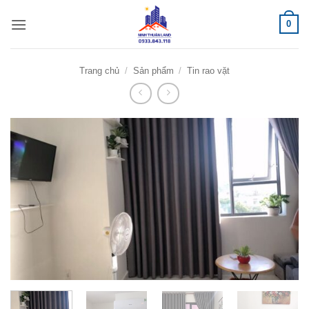
Bỏ
0
qua
nội
dung
Trang chủ
/
Sản phẩm
/
Tin rao vặt