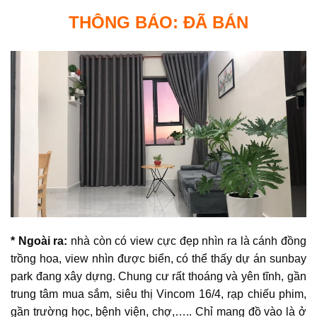
THÔNG BÁO: ĐÃ BÁN
* Ngoài ra:
nhà còn có view cực đẹp nhìn ra là cánh đồng
trồng hoa, view nhìn được biển, có thể thấy dự án sunbay
park đang xây dựng. Chung cư rất thoáng và yên tĩnh, gần
trung tâm mua sắm, siêu thị Vincom 16/4, rạp chiếu phim,
gần trường học, bệnh viện, chợ,….. Chỉ mang đồ vào là ở