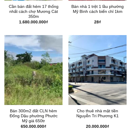
Cần bán đất hẻm 17 thống
Bán nhà 1 trệt 1 lầu phường
nhất cách chợ Mương Cát
Mỹ Bình cách biển chỉ 1km
350m
1.680.000.000
₫
28
₫
Bán 300m2 đất CLN hẻm
Cho thuê nhà mặt tiền
Đổng Dậu phường Phước
Nguyễn Tri Phương K1
Mỹ giá 650tr
650.000.000
₫
20.000.000
₫