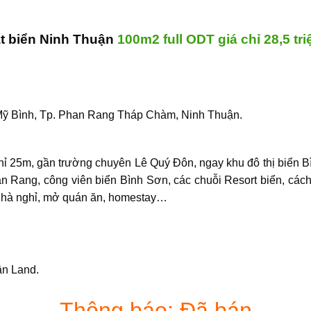
t biển Ninh Thuận
100m2 full ODT giá chỉ 28,5 tr
ỹ Bình
, Tp. Phan Rang Tháp Chàm, Ninh Thuận.
hỉ 25m, gần trường chuyên Lê Quý Đôn, ngay
khu đô thị biển 
n Rang, công viên biển Bình Sơn, các chuỗi Resort biển, cách
 nhà nghỉ, mở quán ăn, homestay…
n Land.
Thông báo: Đã bán