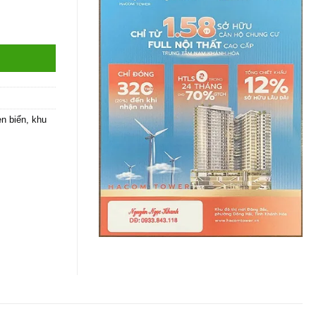
ỉ 28,5 triệu/ 1m2 số lượng
en biển
,
khu