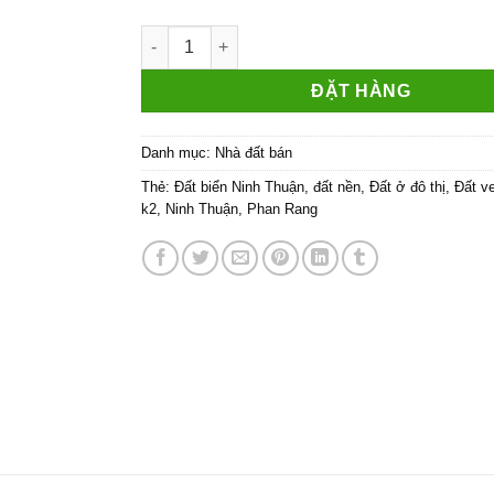
Bán đất biển Ninh Thuận 100m2 full ODT giá ch
ĐẶT HÀNG
Danh mục:
Nhà đất bán
Thẻ:
Đất biển Ninh Thuận
,
đất nền
,
Đất ở đô thị
,
Đất v
k2
,
Ninh Thuận
,
Phan Rang