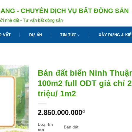
ANG - CHUYÊN DỊCH VỤ BẤT ĐỘNG SẢN
ởi nhà đất - Tư vấn bất động sản
O VẶT
DỰ ÁN
TIN TỨC
XÂY DỰNG & KIẾ
Bán đất biển Ninh Thuậ
100m2 full ODT giá chỉ 2
triệu/ 1m2
2.850.000.000
₫
Loại tin
Bán đất
rao