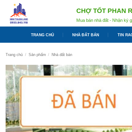
Bỏ
CHỢ TỐT PHAN R
qua
nội
Mua bán nhà đất - Nhận ký g
dung
TRANG CHỦ
NHÀ ĐẤT BÁN
TIN RA
Trang chủ
/
Sản phẩm
/
Nhà đất bán