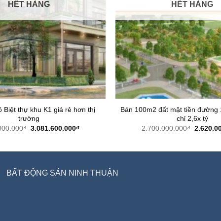
HẾT HÀNG
HẾT HÀNG
 Biệt thự khu K1 giá rẻ hơn thị
Bán 100m2 đất mặt tiền đường 
trường
chỉ 2,6x tỷ
Giá
Giá
Giá
000.000
₫
3.081.600.000
₫
2.700.000.000
₫
2.620.0
gốc
hiện
gốc
là:
tại
là:
3.168.000.000₫.
là:
2.700.00
3.081.600.000₫.
BẤT ĐỘNG SẢN NINH THUẬN