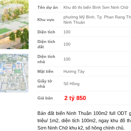
Tên dự án
Khu đô thị biển Bình Sơn Ninh Chữ
phường Mỹ Bình, Tp. Phan Rang T
Khu vực
Ninh Thuận
Diện tích
100
Diện tích
100
đất
Diện tích
100
nhà
Mặt tiền
Hướng Tây
Giấy tờ
Sổ Hồng
nhà
2 tỷ 850
Giá bán
Bán đất biển Ninh Thuận
100m2 full ODT gi
triệu/ 1m2, diện tích 100m2, ngay khu đô th
Sơn Ninh Chữ khu k2, sổ hồng chính chủ.