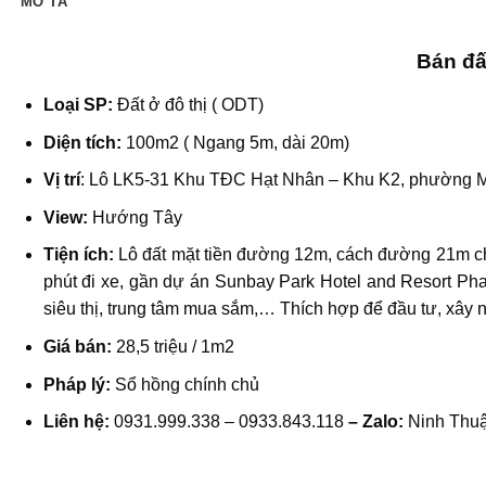
MÔ TẢ
Bán đấ
Loại SP:
Đất ở đô thị ( ODT)
Diện tích:
100m2 ( Ngang 5m, dài 20m)
Vị trí
: Lô LK5-31
Khu TĐC Hạt Nhân – Khu K2, phường M
View:
Hướng Tây
Tiện ích:
Lô đất mặt tiền đường 12m, cách đường 21m c
phút đi xe, gần dự án Sunbay Park Hotel and Resort Pha
siêu thị, trung tâm mua sắm,… Thích hợp để đầu tư, xây
Giá bán:
28,5 triệu / 1m2
Pháp lý:
Sổ hồng chính chủ
Liên hệ:
0931.999.338 – 0933.843.118
– Zalo:
Ninh Thuậ