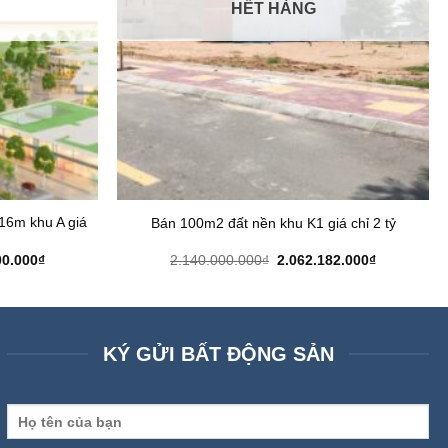
HẾT HÀNG
16m khu A giá
Bán 100m2 đất nền khu K1 giá chỉ 2 tỷ
Giá
Giá
Giá
00.000
₫
2.140.000.000
₫
2.062.182.000
₫
hiện
gốc
hiện
tại
là:
tại
0.000₫.
là:
2.140.000.000₫.
là:
2.620.000.000₫.
2.062.182.
KÝ GỬI BẤT ĐỘNG SẢN