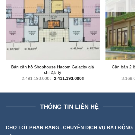
Bán căn hộ Shophouse Hacom Galacity giá
Cần bán 2 lô
chỉ 2,5 tỷ
Giá
Giá
2.491.193.000
₫
2.411.193.000
₫
3.168.
gốc
hiện
là:
tại
2.491.193.000₫.
là:
2.411.193.000₫.
THÔNG TIN LIÊN HỆ
CHỢ TỐT PHAN RANG - CHUYÊN DỊCH VỤ BẤT ĐỘNG