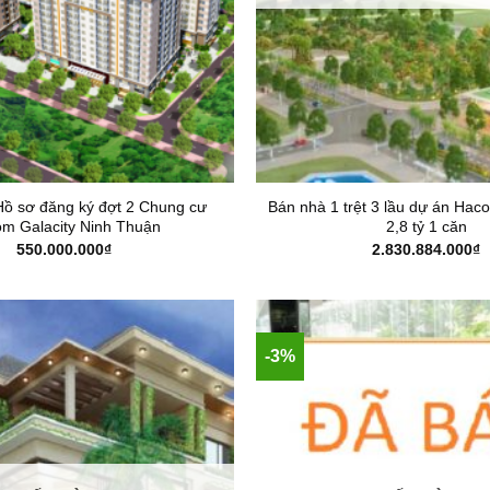
Hồ sơ đăng ký đợt 2 Chung cư
Bán nhà 1 trệt 3 lầu dự án Haco
m Galacity Ninh Thuận
2,8 tỷ 1 căn
550.000.000
₫
2.830.884.000
₫
-3%