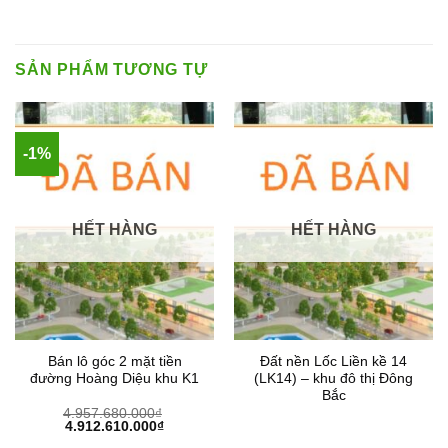
SẢN PHẨM TƯƠNG TỰ
-1%
HẾT HÀNG
HẾT HÀNG
Bán lô góc 2 mặt tiền
Đất nền Lốc Liền kề 14
đường Hoàng Diệu khu K1
(LK14) – khu đô thị Đông
Bắc
4.957.680.000
₫
Giá
Giá
4.912.610.000
₫
gốc
hiện