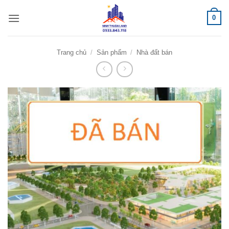
Bỏ
0
qua
nội
dung
Trang chủ
/
Sản phẩm
/
Nhà đất bán