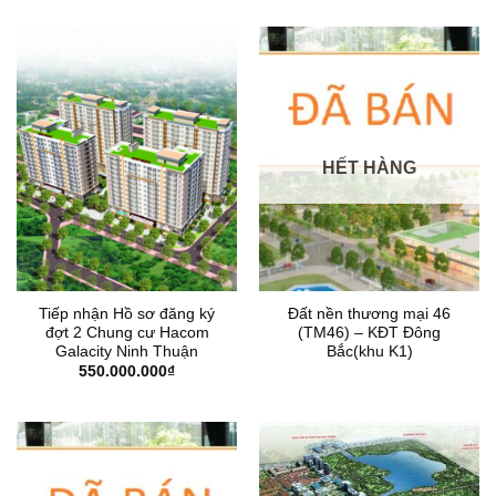
là:
tại
4.957.680.000₫.
là:
4.912.610.000₫.
HẾT HÀNG
Tiếp nhận Hồ sơ đăng ký
Đất nền thương mại 46
đợt 2 Chung cư Hacom
(TM46) – KĐT Đông
Galacity Ninh Thuận
Bắc(khu K1)
550.000.000
₫