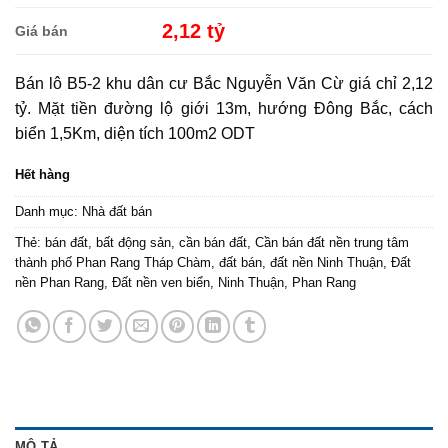
2,12 tỷ
Giá bán
Bán lô B5-2 khu dân cư Bắc Nguyễn Văn Cừ giá chỉ 2,12
tỷ. Mặt tiền đường lộ giới 13m, hướng Đông Bắc, cách
biển 1,5Km, diện tích 100m2 ODT
Hết hàng
Danh mục:
Nhà đất bán
Thẻ:
bán đất
,
bất động sản
,
cần bán đất
,
Cần bán đất nền trung tâm
thành phố Phan Rang Tháp Chàm
,
đất bán
,
đất nền Ninh Thuận
,
Đất
nền Phan Rang
,
Đất nền ven biển
,
Ninh Thuận
,
Phan Rang
MÔ TẢ