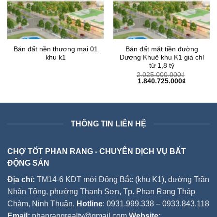
Bán đất nền thương mại 01
Bán đất mặt tiền đường
khu k1
Dương Khuê khu K1 giá chỉ
từ 1,8 tỷ
2.025.000.000
₫
Giá
Giá
1.840.725.000
₫
gốc
hiện
là:
tại
2.025.000.000₫.
là:
1.840.725
THÔNG TIN LIÊN HỆ
CHỢ TỐT PHAN RANG - CHUYÊN DỊCH VỤ BẤT
ĐỘNG SẢN
Địa chỉ:
TM14-6 KĐT mới Đông Bắc (khu K1), đường Trần
Nhân Tông, phường Thanh Sơn, Tp. Phan Rang Tháp
Chàm, Ninh Thuận.
Hotline
: 0931.999.338 – 0933.843.118
Email:
phanrangrealty@gmail.com
Website: