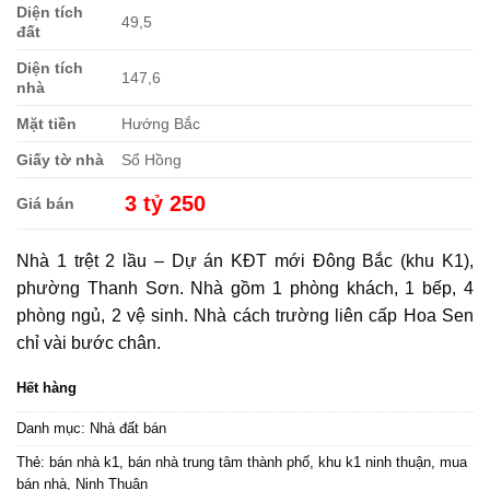
Diện tích
49,5
đất
Diện tích
147,6
nhà
Mặt tiền
Hướng Bắc
Giấy tờ nhà
Sổ Hồng
3 tỷ 250
Giá bán
Nhà 1 trệt 2 lầu –
Dự án KĐT mới Đông Bắc (khu K1)
,
phường Thanh Sơn. Nhà gồm 1 phòng khách, 1 bếp, 4
phòng ngủ, 2 vệ sinh. Nhà cách trường liên cấp Hoa Sen
chỉ vài bước chân.
Hết hàng
Danh mục:
Nhà đất bán
Thẻ:
bán nhà k1
,
bán nhà trung tâm thành phố
,
khu k1 ninh thuận
,
mua
bán nhà
,
Ninh Thuận