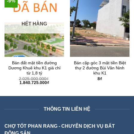
-9%
HẾT HÀNG
Bán đất mặt tiền đường
Bán cặp góc 3 mặt tiền Biệt
Dương Khuê khu K1 giá chỉ
thự 2 đường Bùi Văn Ninh
từ 1,8 tỷ
khu K1
2.025.000.000
₫
8
₫
Giá
Giá
1.840.725.000
₫
gốc
hiện
là:
tại
2.025.000.000₫.
là:
1.840.725.000₫.
THÔNG TIN LIÊN HỆ
CHỢ TỐT PHAN RANG - CHUYÊN DỊCH VỤ BẤT
ĐỘNG SẢN