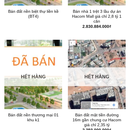
Bán đất nền biệt thự liền kề
Bán nhà 1 trệt 3 lầu dự án
(BT4)
Hacom Mall giá chỉ 2,8 tỷ 1
căn
2.830.884.000
₫
HẾT HÀNG
HẾT HÀNG
Bán đất nền thương mại 01
Bán đất mặt tiền đường
khu k1
16m gần chung cư Hacom
giá chỉ 2,35 tỷ