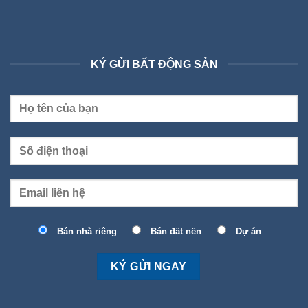
KÝ GỬI BẤT ĐỘNG SẢN
Bán nhà riêng
Bán đất nền
Dự án