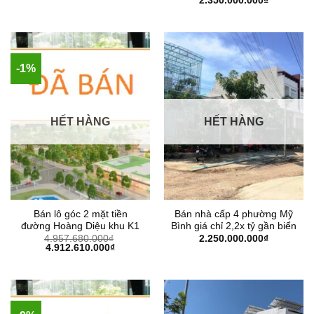
2.350.000.000
₫
-1%
HẾT HÀNG
HẾT HÀNG
Bán lô góc 2 mặt tiền
Bán nhà cấp 4 phường Mỹ
đường Hoàng Diệu khu K1
Bình giá chỉ 2,2x tỷ gần biển
4.957.680.000
₫
2.250.000.000
₫
Giá
Giá
4.912.610.000
₫
gốc
hiện
là:
tại
4.957.680.000₫.
là:
4.912.610.000₫.