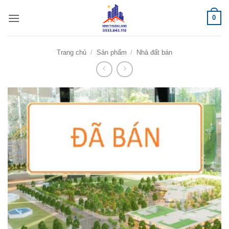
Bỏ
0
qua
nội
dung
Trang chủ
/
Sản phẩm
/
Nhà đất bán