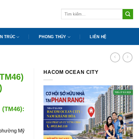
Tìm
kiếm:
N TRÚC
PHONG THỦY
LIÊN HỆ
HACOM OCEAN CITY
(TM46)
)
i (TM46):
 phường Mỹ