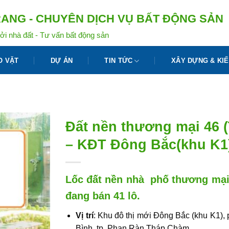
ANG - CHUYÊN DỊCH VỤ BẤT ĐỘNG SẢN
ởi nhà đất - Tư vấn bất động sản
O VẶT
DỰ ÁN
TIN TỨC
XÂY DỰNG & KIẾ
Đất nền thương mại 46 
– KĐT Đông Bắc(khu K1
Lốc đất nền nhà phố thương mạ
đang bán 41 lô.
Vị trí
: Khu đô thị mới Đông Bắc (khu K1),
Bình, tp. Phan Ràn Tháp Chàm.