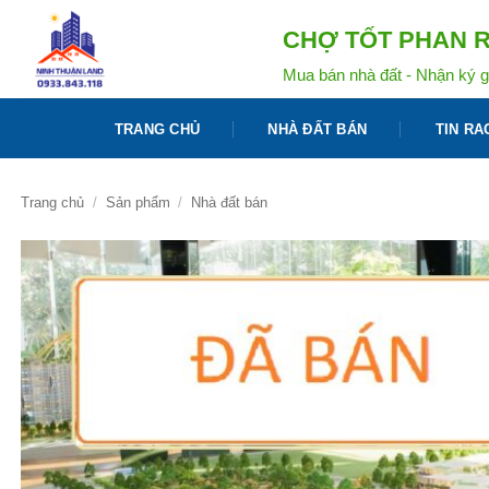
Bỏ
CHỢ TỐT PHAN R
qua
nội
Mua bán nhà đất - Nhận ký g
dung
TRANG CHỦ
NHÀ ĐẤT BÁN
TIN RA
Trang chủ
/
Sản phẩm
/
Nhà đất bán