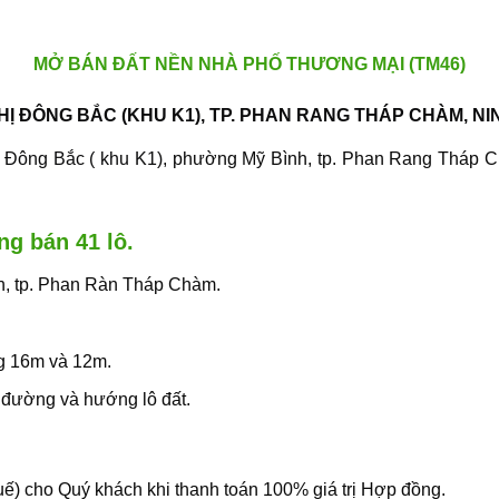
MỞ BÁN ĐẤT NỀN NHÀ PHỐ THƯƠNG MẠI (TM46)
Ị ĐÔNG BẮC (KHU K1), TP. PHAN RANG THÁP CHÀM, NI
i Đông Bắc ( khu K1),
phường Mỹ Bình, tp. Phan Rang Tháp Chà
ng bán 41 lô.
nh, tp. Phan Ràn Tháp Chàm.
̀ng 16m và 12m.
 giới đường và hướng lô đất.
thuế) cho Quý khách khi thanh toán 100% giá trị Hợp đồng.