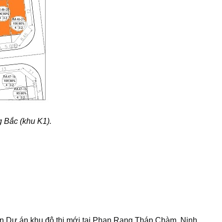
g Bắc (khu K1).
̀n
Dự án khu đô thị mới tại Phan Rang Tháp Chàm, Ninh