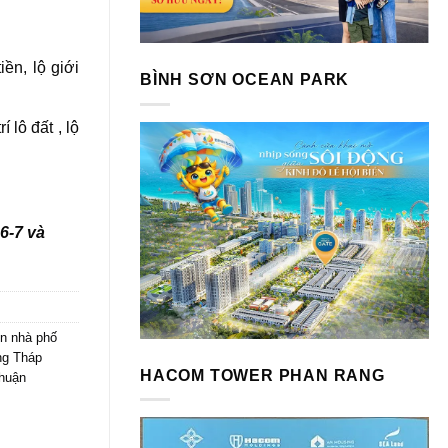
n, lộ giới
BÌNH SƠN OCEAN PARK
́ lô đất , lộ
6-7 và
n nhà phố
ng Tháp
HACOM TOWER PHAN RANG
Thuận