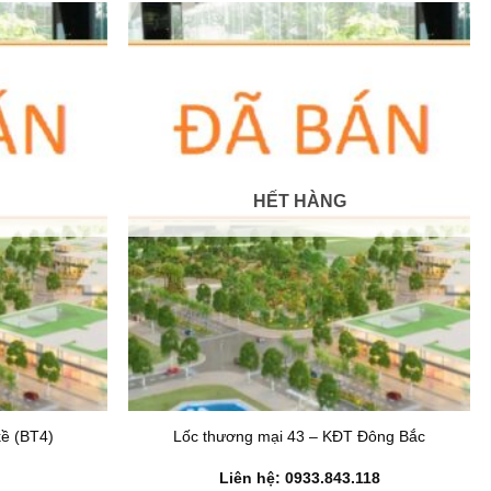
HẾT HÀNG
kề (BT4)
Lốc thương mại 43 – KĐT Đông Bắc
Liên hệ: 0933.843.118